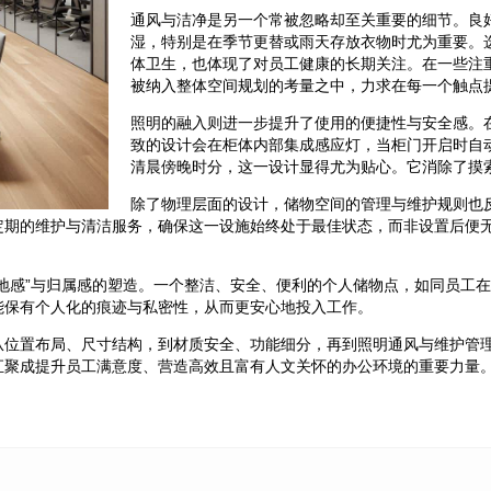
通风与洁净是另一个常被忽略却至关重要的细节。良
湿，特别是在季节更替或雨天存放衣物时尤为重要。
体卫生，也体现了对员工健康的长期关注。在一些注
被纳入整体空间规划的考量之中，力求在每一个触点
照明的融入则进一步提升了使用的便捷性与安全感。
致的设计会在柜体内部集成感应灯，当柜门开启时自
清晨傍晚时分，这一设计显得尤为贴心。它消除了摸
除了物理层面的设计，储物空间的管理与维护规则也
定期的维护与清洁服务，确保这一设施始终处于最佳状态，而非设置后便
地感”与归属感的塑造。一个整洁、安全、便利的个人储物点，如同员工
能保有个人化的痕迹与私密性，从而更安心地投入工作。
从位置布局、尺寸结构，到材质安全、功能细分，再到照明通风与维护管
汇聚成提升员工满意度、营造高效且富有人文关怀的办公环境的重要力量