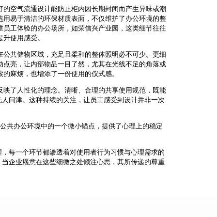
好的空气流通设计能防止柜内因长期封闭而产生异味或潮
选用易于清洁的环保材质表面，不仅维护了办公环境的整
重员工体验的办公场所，如荣信兴产业园，这类细节往往
提升使用感受。
在公共储物区域，充足且柔和的整体照明必不可少。更细
动点亮，让内部物品一目了然，尤其在光线不足的角落或
索的麻烦，也增添了一份使用的仪式感。
反映了人性化的理念。清晰、合理的共享使用规范，既能
无人问津。这种持续的关注，让员工感受到设计并非一次
在公共办公环境中的一个微小锚点，提供了心理上的稳定
理，每一个环节都渗透着对使用者行为习惯与心理需求的
。当企业愿意在这些细微之处倾注心思，其所传递的尊重