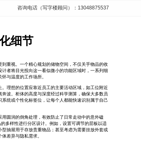
咨询电话（写字楼顾问）：13048875537
化细节
受到重视。一个精心规划的储物空间，不仅关乎物品的收
设计者将目光投向这一看似微小的功能区域时，一系列细
关怀与温度的工作场所。
上。理想的位置应靠近员工的主要活动区域，如工位附近
离奔波。柜体的高度与深度经过科学测算，确保大多数员
识系统或个性化标签位，让每个人都能快速识别属于自己
采用圆润的倒角处理，有效防止了日常走动中的意外磕
品的多样性进行分区设计。例如，设置可调节的层板以适
小型抽屉用于存放贵重物品；甚至考虑为需要挂放外套或
个体差异与隐私需求。