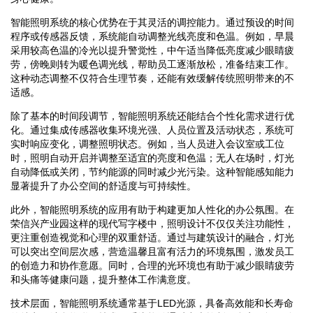
智能照明系统的核心优势在于其灵活的调控能力。通过预设的时间
程序或传感器反馈，系统能自动调整光线亮度和色温。例如，早晨
采用较高色温的冷光以提升警觉性，中午适当降低亮度减少眼睛疲
劳，傍晚则转为暖色调光线，帮助员工逐渐放松，准备结束工作。
这种动态调整不仅符合生理节奏，还能有效缓解传统照明带来的不
适感。
除了基本的时间段调节，智能照明系统还能结合个性化需求进行优
化。通过集成传感器收集环境光强、人员位置及活动状态，系统可
实时响应变化，调整照明状态。例如，当人员进入会议室或工位
时，照明自动开启并调整至适宜的亮度和色温；无人在场时，灯光
自动降低或关闭，节约能源的同时减少光污染。这种智能感知能力
显著提升了办公空间的舒适度与可持续性。
此外，智能照明系统的应用有助于构建更加人性化的办公氛围。在
荣信兴产业园这样的现代写字楼中，照明设计不仅仅关注功能性，
更注重创造视觉和心理的双重舒适。通过与建筑设计的融合，灯光
可以突出空间层次感，营造温馨且富有活力的环境氛围，激发员工
的创造力和协作意愿。同时，合理的光环境也有助于减少眼睛疲劳
和头痛等健康问题，提升整体工作满意度。
技术层面，智能照明系统通常基于LED光源，具备高效能和长寿命