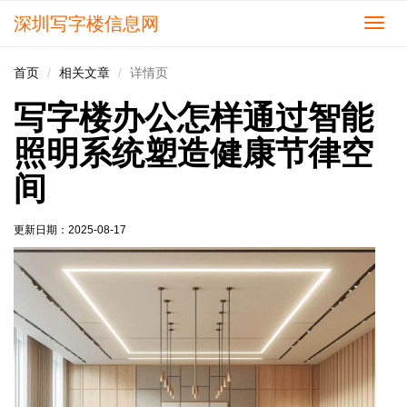
深圳写字楼信息网
切
换
导
首页
相关文章
详情页
航
写字楼办公怎样通过智能
照明系统塑造健康节律空
间
更新日期：
2025-08-17