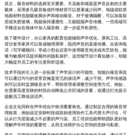
其次，吸音材料的选择至关重要。天花板和墙面是声音反射的主要
载体，采用多孔吸音板或纤维材质可以显著减少回声。地毯或软质
地面材料也能吸收脚步声和移动噪音。对于玻璃隔断，可以加装双
层或夹胶玻璃，既能保持通透性，又能阻隔声音传播。一些高端写
字楼还会在墙体中加入隔音棉，进一步提升私密性。
除了硬件设计，办公家具的配置也能辅助声学优化。屏风工位、高
背沙发等家具可以形成物理屏障，阻挡声音的直接传播。在咨询电
话（写字楼顾问）亭或小型会议室中使用吸音泡沫或布艺软包，能
够为敏感对话提供额外的隐私保护。这些细节设计看似微小，却能
大幅提升员工的专注度和舒适感。
技术手段的引入进一步拓展了声学设计的可能性。智能白噪音系统
可以通过均匀的背景音掩盖突兀的谈话声，减少干扰。声学传感器
则可以实时监测噪音水平，帮助管理者调整空间使用方式。例如，
在需要高度安静的时段自动降低公共区域的音量，或通过灯光提示
提醒员工降低说话声。
企业文化同样在声学优化中扮演重要角色。通过制定合理的噪音管
理政策，例如设定安静时段或鼓励使用协作工具代替大声讨论，可
以从行为层面减少不必要的声污染。员工培训也能帮助团队更好地
理解声学环境的重要性，从而主动维护办公空间的安静与私密。
最后，定期评估和调整是确保声学设计长期有效的关键。通过员工