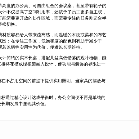
节高度的办公桌、可自由组合的会议桌，甚至带有轮子的
设计不仅提高了空间利用率，还赋予了员工更多自主权，
可能需要更开放的协作区域，而需要专注的任务则适合半
轻松切换。
璃材质容易给人带来疏离感，而温暖的木纹或柔和的布艺
氛围；在专注工作区，低饱和度的配色则有助于减少干
观若以牺牲实用性为代价，便难以长期维持。
设计简约的实木长桌，搭配几盆高低错落的观叶植物，能
直接将花槽或绿植架融入设计，使功能与装饰的界限进一
能在不占用空间的前提下提供实用照明。当家具的摆放与
目标通过精心设计达成平衡时，办公空间便不再是单纯的
业长期发展中显现其价值。