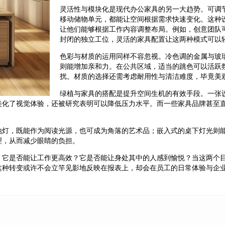
灵活性与模块化是现代办公家具的另一大趋势。可调
移动储物单元，都能让空间根据需求快速变化。这种
让他们能够根据工作内容调整布局。例如，创意团队
封闭的独立工位，灵活的家具配置让这两种模式可以
色彩与材质的运用同样不容忽视。冷色调的金属与玻
则能增加亲和力。在公共区域，适当的跳色可以活跃
扰。材质的选择还需考虑耐用性与清洁难度，毕竟美
绿植与家具的搭配是提升空间生机的有效手段。一张
美化了视觉体验，还被研究表明可以降低压力水平。而一些家具品牌甚至
地灯，既能作为阅读光源，也可成为角落的艺术品；嵌入式的桌下灯光则
理，从而减少眼睛的负担。
：它是否能让工作更高效？它是否能让身处其中的人感到愉悦？当这两个
这种转变或许不会立竿见影地反映在报表上，却会在员工的日常体验与企