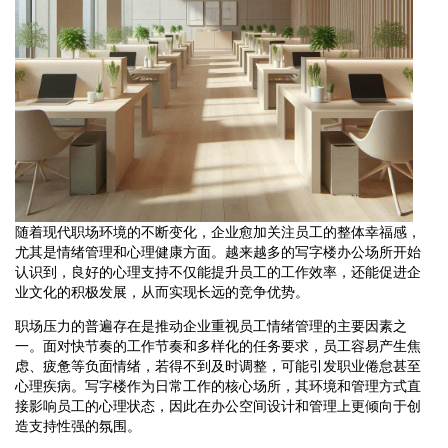
随着现代职场环境的不断变化，企业愈加关注员工的整体幸福感，
尤其是情绪管理和心理健康方面。越来越多的写字楼办公场所开始
认识到，良好的心理支持不仅能提升员工的工作效率，还能促进企
业文化的积极发展，从而实现长远的竞争优势。
职场压力的普遍存在是推动企业重视员工情绪管理的主要因素之
一。面对快节奏的工作节奏和多样化的任务要求，员工容易产生焦
虑、疲惫等负面情绪，若得不到及时调整，可能引发职业倦怠甚至
心理疾病。写字楼作为日常工作的核心场所，其环境和管理方式直
接影响员工的心理状态，因此在办公空间设计和管理上更倾向于创
造支持性强的氛围。