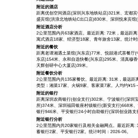
附近的酒店
距离优创空间酒店(深圳兴东地铁站店)321米、宏都宾
盛宾馆(洪浪北地铁站C出口店)830米、深圳悦来宾馆(
附近酒店分析
2公里范围内共63家酒店。最近距离: 72米，最远距离: 2
寓式酒店18家、经济型18家、青年旅舍13家。统计时间：
附近的餐饮
距离老谭湘遇土菜馆(兴东店)77米、悦囍港式茶餐厅(
东店)154米、永和自选快餐(兴东店)295米、清真穆
天辉创研中心大厦店)39米。
附近餐饮分析
2公里范围内共135家餐饮。最近距离: 31米，最远距离: 
类型：湘菜17家、火锅9家、客家菜7家。人均约¥15～¥
附近的银行
距离深圳农商银行(创业支行)302米、宁波银行(深圳
所)374米、深圳福田银座村镇银行(新安支行)668米
银行946米、平安银行24小时自助银行(深圳创业路支行
附近银行分析
2公里范围内共20家银行及相关金融网点。最近距离: 30
蓄银行2家、平安银行2家。统计时间：2026-06。