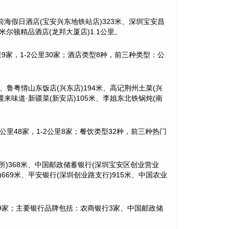
前海假日酒店(宝安兴东地铁站店)323米、深圳宝安昌
米尔顿精品酒店(龙邦大厦店)1.1公里。
-1公里9家，1-2公里30家；酒店类型8种，前三种类型：公
、鲁粤情山东饭店(兴东店)194米、高记荆州土菜(兴
疆来味道·新疆菜(新安店)105米、李姐东北铁锅炖(南
0米-1公里48家，1-2公里8家；餐饮类型32种，前三种热门
所)368米、中国邮政储蓄银行(深圳宝安区创业营业
)669米、平安银行(深圳创业路支行)915米、中国农业
-2公里9家；主要银行品牌包括：农商银行3家、中国邮政储