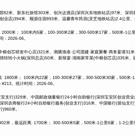
馆82米、新东社旅馆303米、创兴达酒店(深圳兴东地铁站店)97米、深圳
创业店)394米、顺源住宿893米、温馨青年民宿(灵芝地铁站店)2.4公里、
000米； 100米内5家，100-300米2家，300-500米17家，500米
2026-06。
中粮创芯研发中心店)321米、潮膳渔港·公司团建·家庭聚餐·商务宴请31米
香情转转小火锅(深圳总店)50米、新辣宴·湖南家常菜(中粮创芯店)335米、
1800米； 100米内22家，100-300米27家，300-500米30家，50
213。统计时间：2026-06。
宝安支行)329米、中国邮政储蓄银行24小时自助银行(深圳宝安区创业营业
、深圳农商银行24小时自助银行服务(创业支行)316米、中国银行(留仙支行
)960米。
2米，最远距离: 1700米； 300-500米5家，500米-1公里6家，1