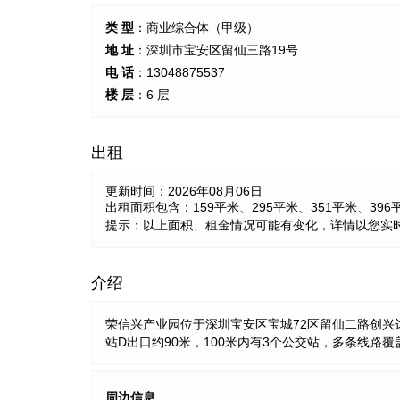
类 型
：商业综合体（甲级）
地 址
：深圳市宝安区留仙三路19号
电 话
：13048875537
楼 层
：6 层
出租
更新时间：
2026年08月06日
出租面积包含：159平米、295平米、351平米、396平
提示：以上面积、租金情况可能有变化，详情以您实
介绍
荣信兴产业园位于深圳宝安区宝城72区留仙二路创
站D出口约90米，100米内有3个公交站，多条线
周边信息