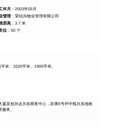
工年月
：2003年05月
业管理
：荣信兴物业管理有限公司
准层高
：3.7 米
车位
：50 个
6平米、1020平米、1900平米。
大厦及创兴达兴东商务中心，距离5号环中线兴东地铁
等服务。