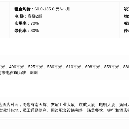
租金均价
：60.0-135.0 元/㎡·月
竣
电 梯
：客梯2部
物
实用率
：70%
标
绿化率
：30%
停
米、496平米、525平米、586平米、610平米、698平米、859平米、88
时来电咨询为准，谢谢！
兴达酒店对面，周边有南天辉、友谊工业大厦、敬航大厦、电明大厦、扬田
路覆盖深圳各地，员工通勤便利。周边配套设施完善，涵盖餐饮、银行和酒店